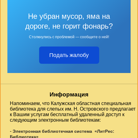
Не убран мусор, яма на
дороге, не горит фонарь?
Столкнулись с проблемой — сообщите о ней!
Подать жалобу
Информация
Напоминаем, что Калужская областная специальная
библиотека для слепых им. Н. Островского предлагает
к Вашим услугам бесплатный удаленный доступ к
следующим электронным библиотекам:
-
Электронная библиотечная система «ЛитРес:
Библиотека»