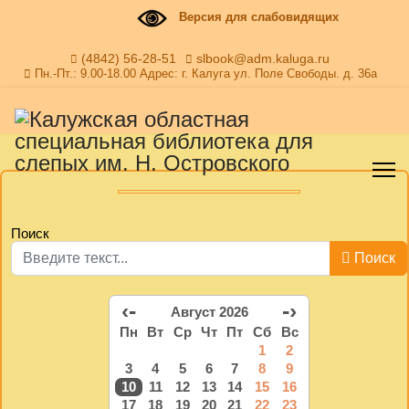
Версия для слабовидящих
(4842) 56-28-51
slbook@adm.kaluga.ru
Пн.-Пт.: 9.00-18.00 Адрес: г. Калуга ул. Поле Свободы. д. 36а
Поиск
Поиск
‹-
-›
Август 2026
Пн
Вт
Ср
Чт
Пт
Сб
Вс
1
2
3
4
5
6
7
8
9
10
11
12
13
14
15
16
17
18
19
20
21
22
23