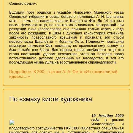
Сонного ручья».
Будущий поэт родился в усадьбе Новосёлки Мценского уезда
Орловской губернии в семье богатого помещика А. Н. Шеншина,
мать – немка по национальности Шарлотта Фет. До 14 лет сын
носил фамилию отца, но так как мать являлась лютеранкой при
рождении сына (православие она приняла только через 2 года
после его рождения), в 1834 г. духовная консистория отменила
законность православного крещения и признала его отцом
первого мужа Шарлотты – Иоганна Фета. Подростку присудили
немецкую фамилию
Фет
, поскольку по православному закону он
был рождён вне брака. Для юноши, горячо любившего отца, это
стало настоящим ударом: вследствие этого он потерял право
потомственного русского дворянина на наследство, и вся его
последующая жизнь ушла на восстановление справедливости.
Подробнее: К 200 – летию А. А. Фета «Из тонких линий
идеала…»
По взмаху кисти художника
19 декабря 2020
года
в рамках
многолетнего и
плодотворного сотрудничества ГКУК КО «Областная специальная
библиотека для слепых им. Н. Островского» с Императорским