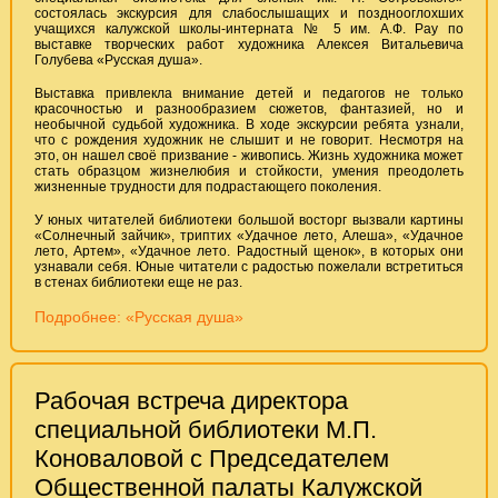
состоялась экскурсия для слабослышащих и позднооглохших
учащихся калужской школы-интерната № 5 им. А.Ф. Рау по
выставке творческих работ художника Алексея Витальевича
Голубева «Русская душа».
Выставка привлекла внимание детей и педагогов не только
красочностью и разнообразием сюжетов, фантазией, но и
необычной судьбой художника. В ходе экскурсии ребята узнали,
что с рождения художник не слышит и не говорит. Несмотря на
это, он нашел своё призвание - живопись. Жизнь художника может
стать образцом жизнелюбия и стойкости, умения преодолеть
жизненные трудности для подрастающего поколения.
У юных читателей библиотеки большой восторг вызвали картины
«Солнечный зайчик», триптих «Удачное лето, Алеша», «Удачное
лето, Артем», «Удачное лето. Радостный щенок», в которых они
узнавали себя. Юные читатели с радостью пожелали встретиться
в стенах библиотеки еще не раз.
Подробнее: «Русская душа»
Рабочая встреча директора
специальной библиотеки М.П.
Коноваловой с Председателем
Общественной палаты Калужской