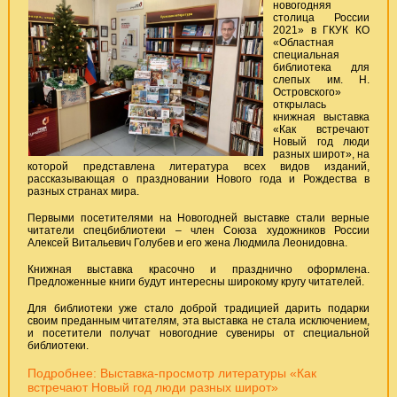
новогодняя
столица России
2021» в ГКУК КО
«Областная
специальная
библиотека для
слепых им. Н.
Островского»
открылась
книжная выставка
«Как встречают
Новый год люди
разных широт», на
которой представлена литература всех видов изданий,
рассказывающая о праздновании Нового года и Рождества в
разных странах мира.
Первыми посетителями на Новогодней выставке стали верные
читатели спецбиблиотеки – член Союза художников России
Алексей Витальевич Голубев и его жена Людмила Леонидовна.
Книжная выставка красочно и празднично оформлена.
Предложенные книги будут интересны широкому кругу читателей.
Для библиотеки уже стало доброй традицией дарить подарки
своим преданным читателям, эта выставка не стала исключением,
и посетители получат новогодние сувениры от специальной
библиотеки.
Подробнее: Выставка-просмотр литературы «Как
встречают Новый год люди разных широт»