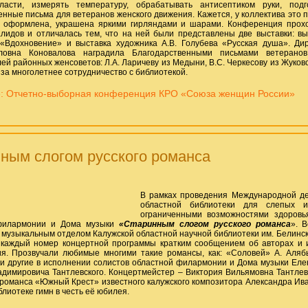
ласти, измерять температуру, обрабатывать антисептиком руки, под
енные письма для ветеранов женского движения. Кажется, у коллектива это 
у оформлена, украшена яркими гирляндами и шарами. Конференция прох
лидов и отличалась тем, что на ней были представлены две выставки: вы
«Вдохновение» и выставка художника А.В. Голубева «Русская душа». Ди
овна Коновалова наградила Благодарственными письмами ветеранов
ей районных женсоветов: Л.А. Ларичеву из Медыни, В.С. Черкесову из Жуковс
а многолетнее сотрудничество с библиотекой.
: Отчетно-выборная конференция КРО «Союза женщин России»
ным слогом русского романса
В рамках проведения Международной де
областной библиотеки для слепых и
ограниченными возможностями здоровья
филармонии и Дома музыки
«Старинным слогом русского романса
». 
музыкальным отделом Калужской областной научной библиотеки им. Белинс
 каждый номер концертной программы кратким сообщением об авторах и 
я. Прозвучали любимые многими такие романсы, как: «Соловей» А. Аляб
 и другие в исполнении солистов областной филармонии и Дома музыки Ел
димировича Тантлевского. Концертмейстер – Виктория Вильямовна Тантлев
романса «Южный Крест» известного калужского композитора Александра Ива
лиотеке гимн в честь её юбилея.