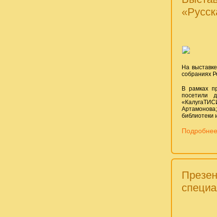
«Русск
На выставке
собраниях Р
В рамках п
посетили д
«КалугаТИСИ
Артамонова
библиотеки и
Подробнее:
Презен
специа