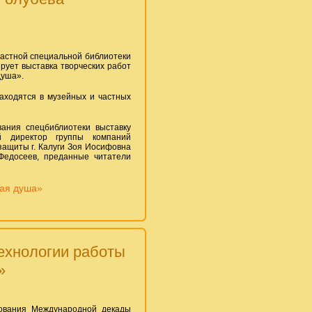
ластной специальной библиотеки
рует выставка творческих работ
душа».
находятся в музейных и частных
ания спецбиблиотеки выставку
й директор группы компаний
защиты г. Калуги Зоя Иосифовна
Федосеев, преданные читатели
кая душа»
ехнологии работы
»
нования Международной декады