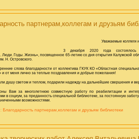
арность партнерам,коллегам и друзьям биб
Уважаемые коллеги 
3 декабря 2020 года состоялось 
. Люди. Годы. Жизнь», посвященное 65-летию со дня открытия Калужской об
м. Н. Островского.
ренние слова благодарности от коллектива ГКУК КО «Областная специальна
» и от меня лично за теплые поздравления и добрые пожелания!
ли душу светом и теплом, подарили надежду на дальнейшие свершения и веру
рны Вам за многолетнюю совместную работу по реабилитации и интег
ми в социум, за преданность специальной библиотеке, за постоянную заботу
аниченными возможностями.
 Благодарность партнерам,коллегам и друзьям библиотеки
ка творческих работ Алексея Витальевича