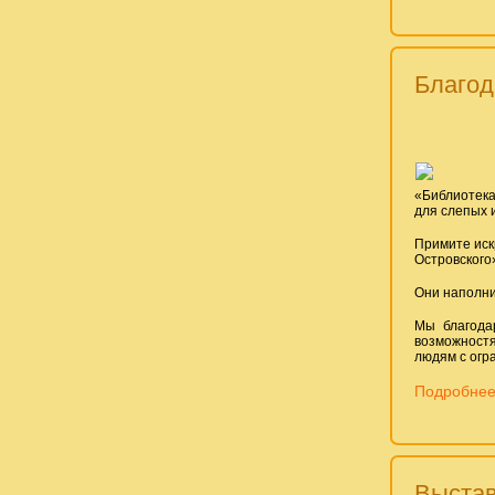
Благод
«Библиотека
для слепых и
Примите иск
Островского
Они наполни
Мы благода
возможностя
людям с огр
Подробнее:
Выстав