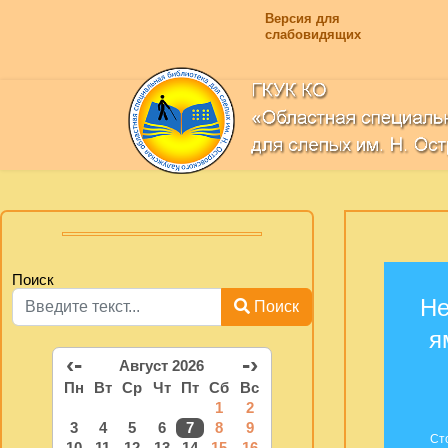
Версия для
слабовидящих
Поиск
Не
Поиск
я
‹-
-›
Август 2026
Пн
Вт
Ср
Чт
Пт
Сб
Вс
1
2
3
4
5
6
7
8
9
Ст
10
11
12
13
14
15
16