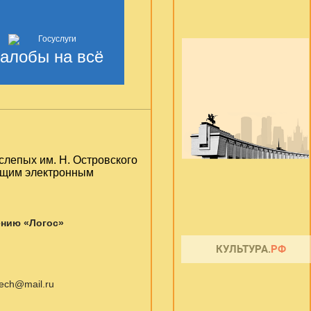
алобы на всё
слепых им. Н. Островского
ующим электронным
ению «Логос»
otech@mail.ru