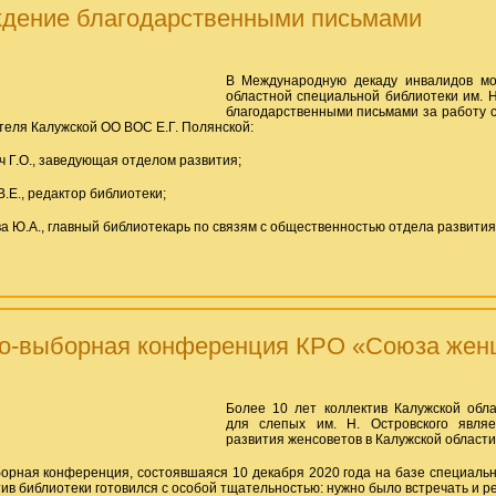
дение благодарственными письмами
В Международную декаду инвалидов мо
областной специальной библиотеки им. 
благодарственными письмами за работу 
теля Калужской ОО ВОС Е.Г. Полянской:
ч Г.О., заведующая отделом развития;
В.Е., редактор библиотеки;
ва Ю.А., главный библиотекарь по связям с общественностью отдела развития
о-выборная конференция КРО «Союза жен
Более 10 лет коллектив Калужской обл
для слепых им. Н. Островского явля
развития женсоветов в Калужской области
орная конференция, состоявшаяся 10 декабря 2020 года на базе специально
ив библиотеки готовился с особой тщательностью: нужно было встречать и ре