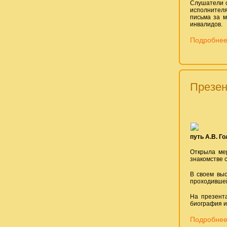
Слушатели 
исполнителя
письма за м
инвалидов.
Подробнее
Презен
путь А.В. 
Открыла ме
знакомстве 
В своем выс
проходившей
На презента
биография и
Подробнее: