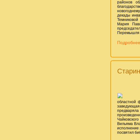
районов об
благодарств
новогоднем
декады инва
Темниковой 
Мария Павл
председател
Перемышля з
Подробнее
Старин
областной 
заведующая 
предваряла
произведени
Чайковского
Вильяма Вла
исполнение 
посвятил биб