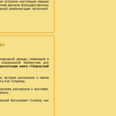
ние устроили настоящую овацию
лова вручила благодарственные
урной реабилитации читателей-
а»
народной декады инвалидов в
 специальной библиотеки для
резентация книги «Творческий
а, которая рассказала о своем
ы А.В. Голубева.
розова рассказала о выставке,
ского.
ексей Витальевич Голубев, чья