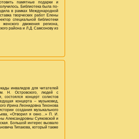
готовить памятные подарки и
получилось. Библиотека была по-
одила в рамках Международной
ставка творческих работ Елены
ректор специальной библиотеки
 женского движения региона,
кого района и Л.Д. Самсонову из
кады инвалидов для читателей
м. Н. Островского, людей с
, состоялся концерт солистов
Ведущая концерта – музыковед,
кого Ирина Леонидовна Тихонова
истории создания музыкального
ьева, «Отворил я окно…» П. И.
ены Александровны Суяковской и
ская. Большой интерес вызвало
новича Типакова, который также