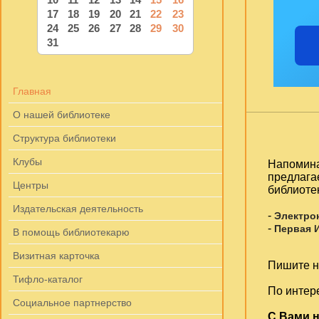
17
18
19
20
21
22
23
24
25
26
27
28
29
30
31
Главная
О нашей библиотеке
Структура библиотеки
Клубы
Напомина
предлага
Центры
библиоте
Издательская деятельность
-
Электро
-
Первая 
В помощь библиотекарю
Визитная карточка
Пишите на
Тифло-каталог
По интер
Социальное партнерство
С Вами н