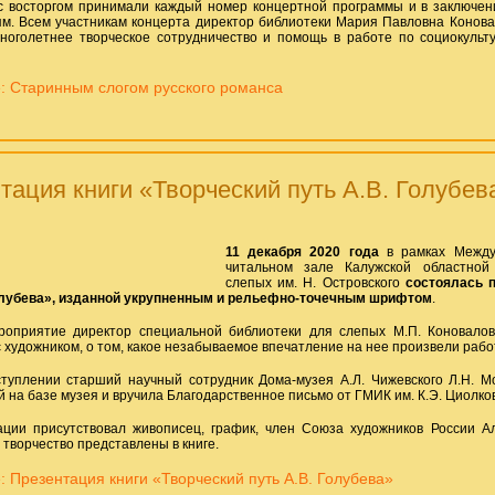
с восторгом принимали каждый номер концертной программы и в заключе
м. Всем участникам концерта директор библиотеки Мария Павловна Конова
ноголетнее творческое сотрудничество и помощь в работе по социокульт
: Старинным слогом русского романса
тация книги «Творческий путь А.В. Голубев
11 декабря 2020 года
в рамках Между
читальном зале Калужской областной
слепых им. Н. Островского
состоялась п
Голубева», изданной укрупненным и рельефно-точечным шрифтом
.
роприятие директор специальной библиотеки для слепых М.П. Коновалов
с художником, о том, какое незабываемое впечатление на нее произвели работ
туплении старший научный сотрудник Дома-музея А.Л. Чижевского Л.Н. Мо
 на базе музея и вручила Благодарственное письмо от ГМИК им. К.Э. Циолков
ции присутствовал живописец, график, член Союза художников России Ал
 творчество представлены в книге.
 Презентация книги «Творческий путь А.В. Голубева»