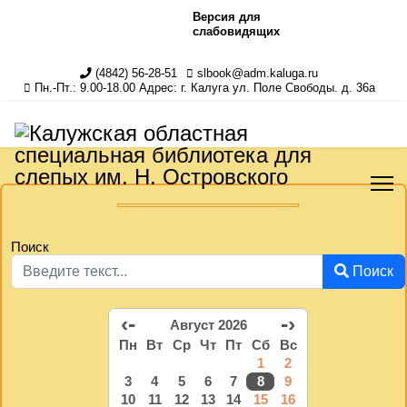
Версия для
слабовидящих
(4842) 56-28-51
slbook@adm.kaluga.ru
Пн.-Пт.: 9.00-18.00 Адрес: г. Калуга ул. Поле Свободы. д. 36а
Поиск
Поиск
‹-
-›
Август 2026
Пн
Вт
Ср
Чт
Пт
Сб
Вс
1
2
3
4
5
6
7
8
9
10
11
12
13
14
15
16