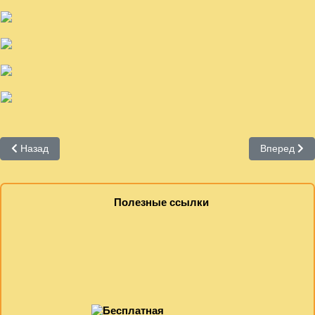
Предыдущий: «Женское лицо Победы»
Следующий:
Назад
Вперед
Полезные ссылки